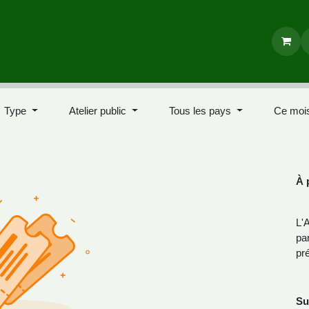
/formations
Nos outils
Boutique
ier public
Tous les pays
Ce mois
À 
L'
pa
en
Su