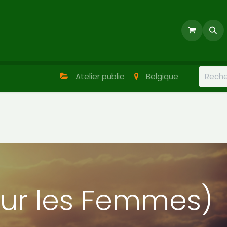
/formations
Nos outils
Boutique
Atelier public
Belgique
ur les Femmes)